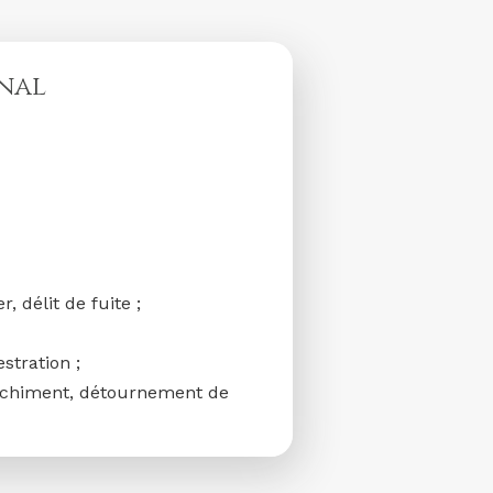
énal
, délit de fuite ;
stration ;
lanchiment, détournement de