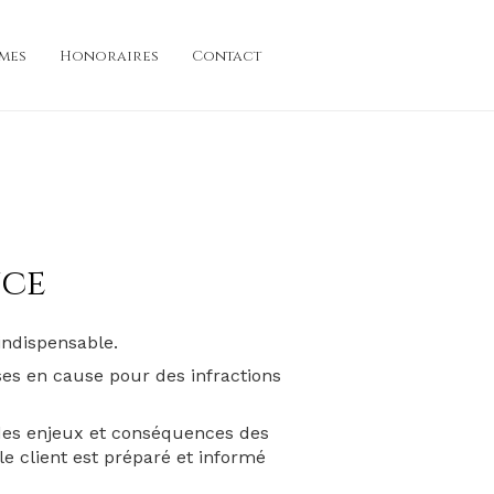
imes
Honoraires
Contact
nce
 indispensable.
s en cause pour des infractions
t des enjeux et conséquences des
e client est préparé et informé