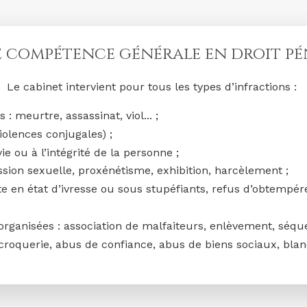
 compétence générale en droit p
Le cabinet intervient pour tous les types d’infractions :
: meurtre, assassinat, viol... ;
olences conjugales) ;
vie ou à l’intégrité de la personne ;
ession sexuelle, proxénétisme, exhibition, harcèlement ;
te en état d’ivresse ou sous stupéfiants, refus d’obtempérer
organisées : association de malfaiteurs, enlèvement, séque
 escroquerie, abus de confiance, abus de biens sociaux, b