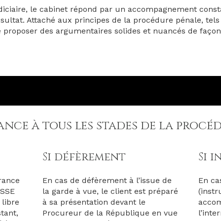
udiciaire, le cabinet répond par un accompagnement consta
sultat. Attaché aux principes de la procédure pénale, tels
 proposer des argumentaires solides et nuancés de façon
ance à tous les stades de la procé
Si défèrement
Si 
grance
En cas de défèrement à l’issue de
En cas
ASSE
la garde à vue, le client est préparé
(inst
 libre
à sa présentation devant le
accom
tant,
Procureur de la République en vue
l’inte