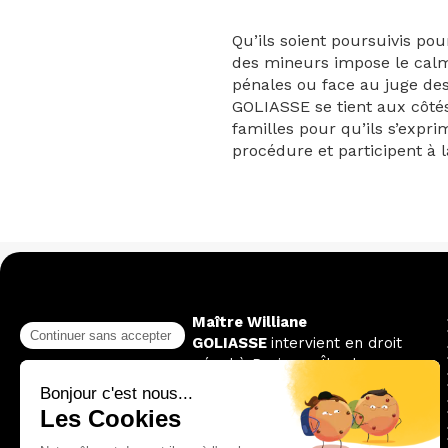
Qu’ils soient poursuivis pou
des mineurs impose le calme 
pénales ou face au juge des
GOLIASSE se tient aux côtés
familles pour qu’ils s’expr
procédure et participent à l
Maître Williane
GOLIASSE
intervient en droit
pénal à Paris, en Île-de-
France et dans toute la
France .
©2026 Goliasse Avocat