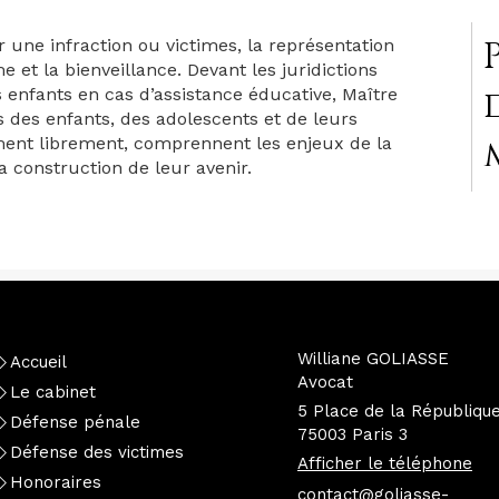
r une infraction ou victimes, la représentation
et la bienveillance. Devant les juridictions
 enfants en cas d’assistance éducative, Maître
 des enfants, des adolescents et de leurs
iment librement, comprennent les enjeux de la
a construction de leur avenir.
Williane GOLIASSE
Accueil
Avocat
Le cabinet
5 Place de la Républiqu
Défense pénale
75003
Paris 3
Défense des victimes
Afficher le téléphone
Honoraires
contact@goliasse-