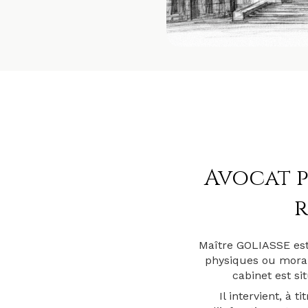
Avocat p
r
Maître GOLIASSE est 
physiques ou moral
cabinet est s
Il intervient, à