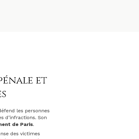
pénale et
es
 défend les personnes
 d’infractions. Son
ment de Paris
.
ense des victimes