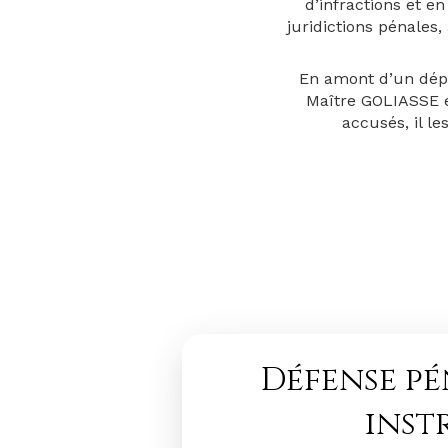
d’infractions et e
juridictions pénales,
En amont d’un dépôt
Maître GOLIASSE es
accusés, il l
Défense pé
inst